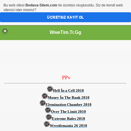
Bu web sitesi
Bedava-Sitem.com
ile ücretsiz oluşturuldu. Siz de kendi web
sitenizi ister misiniz?
ÜCRETSIZ KAYIT OL
WweTim.Tr.Gg
PPv
Hell İn a Cell 2010
Money İn The Bank 2010
Elemination Chamber 2010
Over The Limit 2010
Extreme Rules 2010
Wrestlemania 26 2010